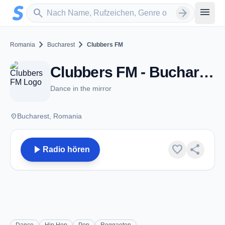
Zum Hauptinhalt springen
Sender suchen
menu
search
arrow_forward
chevron_right
chevron_right
Romania
Bucharest
Clubbers FM
Clubbers FM - Bucharest
Dance in the mirror
place
Bucharest, Romania
play_arrow
favorite
share
Radio hören