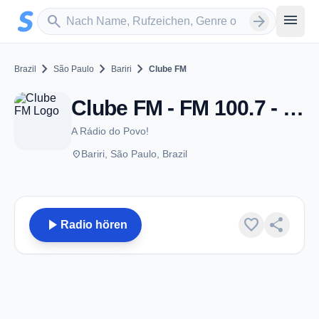
Zum Hauptinhalt springen
Sender suchen
menu
search
arrow_forward
chevron_right
chevron_right
chevron_right
Brazil
São Paulo
Bariri
Clube FM
Clube FM - FM 100.7 - Bariri
A Rádio do Povo!
place
Bariri, São Paulo, Brazil
play_arrow
favorite
share
Radio hören