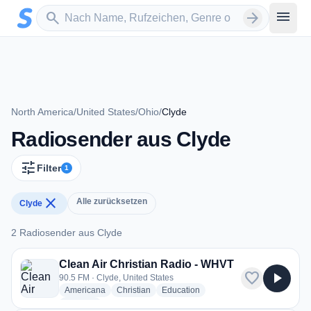
Zum Hauptinhalt springen
Sender suchen
menu
search
arrow_forward
North America
/
United States
/
Ohio
/
Clyde
Radiosender aus Clyde
tune
Filter
1
close
Alle zurücksetzen
Clyde
2 Radiosender aus Clyde
2 Radiosender aus Clyde
Clean Air Christian Radio - WHVT
favorite
play_arrow
90.5 FM · Clyde, United States
radio stations
radio stations
radio stations
Americana
Christian
Education
more genres for Clean Air Christian Radio - WHVT
+2
more