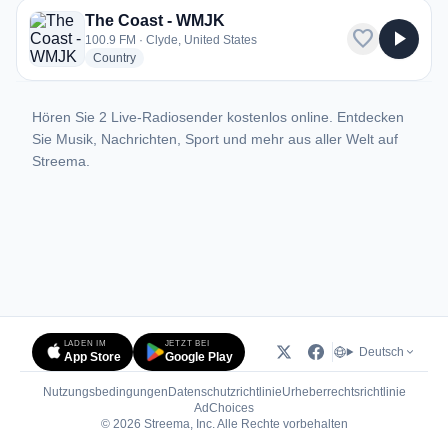
The Coast - WMJK
favorite
play_arrow
100.9 FM · Clyde, United States
radio stations
Country
Hören Sie 2 Live-Radiosender kostenlos online. Entdecken
Sie Musik, Nachrichten, Sport und mehr aus aller Welt auf
Streema.
LADEN IM
JETZT BEI
Deutsch
App Store
Google Play
Nutzungsbedingungen
Datenschutzrichtlinie
Urheberrechtsrichtlinie
(öffnet in neuem Tab)
AdChoices
© 2026 Streema, Inc. Alle Rechte vorbehalten