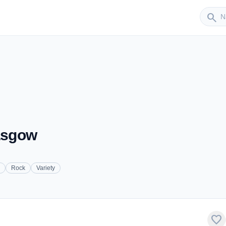
Sender
search
lasgow
Rock
Variety
favorite