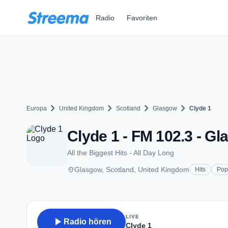
Zum Hauptinhalt springen
Radio
Favoriten
chevron_right
chevron_right
chevron_right
chevron_right
Europa
United Kingdom
Scotland
Glasgow
Clyde 1
Clyde 1 - FM 102.3 - G
All the Biggest Hits - All Day Long
place
Glasgow, Scotland, United Kingdom
Hits
Pop
LIVE
play_arrow
Radio hören
Clyde 1