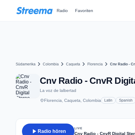
Zum Hauptinhalt springen
Radio
Favoriten
chevron_right
chevron_right
chevron_right
chevron_right
Südamerika
Colombia
Caqueta
Florencia
Cnv Radio - Cn
Cnv Radio - CnvR Digita
La voz de lalbertad
place
Florencia, Caqueta, Colombia
Latin
Spanish
LIVE
play_arrow
Radio hören
Cnv Radio - CnvR Digital Ste