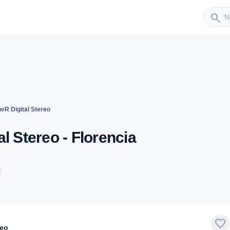
Sender
search
vR Digital Stereo
l Stereo - Florencia
favorite
reo