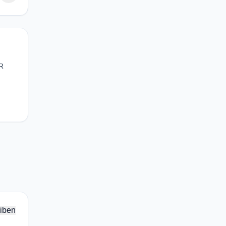
vR
iben