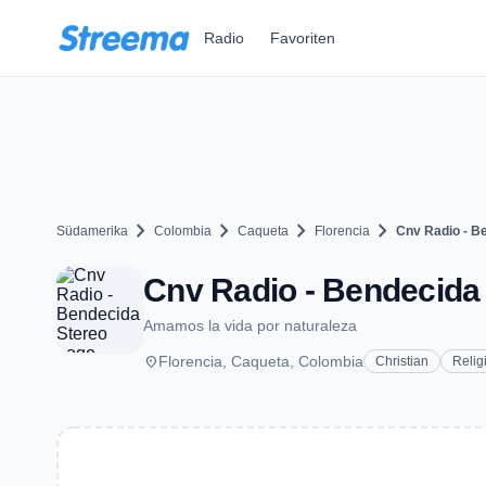
Zum Hauptinhalt springen
Radio
Favoriten
chevron_right
chevron_right
chevron_right
chevron_right
Südamerika
Colombia
Caqueta
Florencia
Cnv Radio - B
Cnv Radio - Bendecida 
Amamos la vida por naturaleza
place
Florencia, Caqueta, Colombia
Christian
Relig