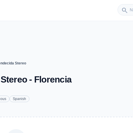
Sender
search
endecida Stereo
Stereo - Florencia
ious
Spanish