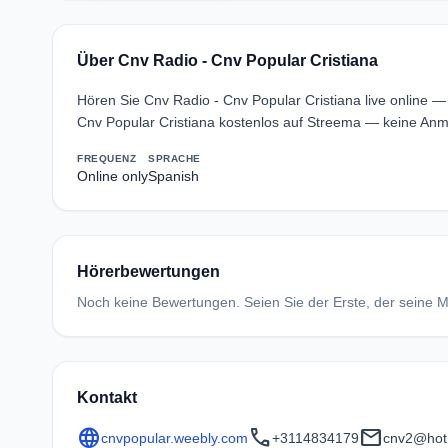
Über Cnv Radio - Cnv Popular Cristiana
Hören Sie Cnv Radio - Cnv Popular Cristiana live online —
Cnv Popular Cristiana kostenlos auf Streema — keine Anme
FREQUENZ
SPRACHE
Online only
Spanish
Hörerbewertungen
Noch keine Bewertungen. Seien Sie der Erste, der seine Me
Kontakt
language
call
mail
cnvpopular.weebly.com
+3114834179
cnv2@hot