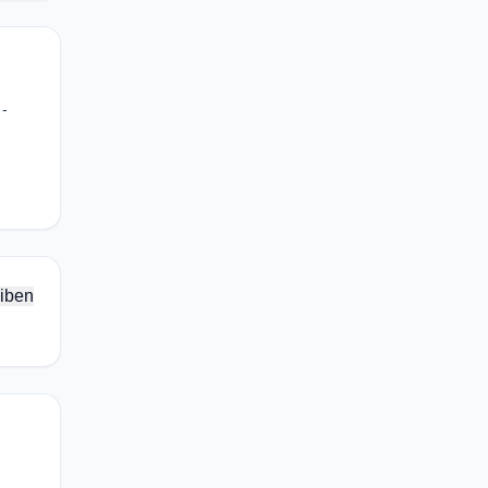
 -
iben