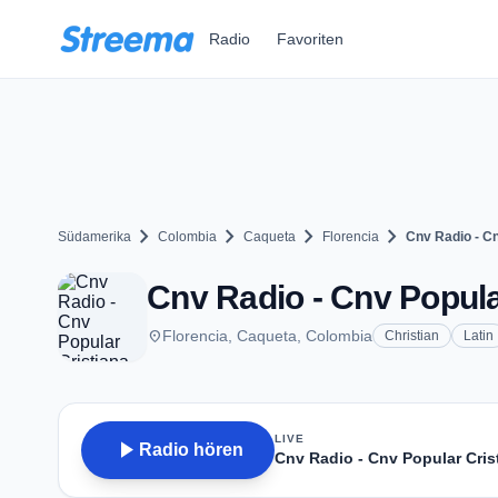
Zum Hauptinhalt springen
Radio
Favoriten
chevron_right
chevron_right
chevron_right
chevron_right
Südamerika
Colombia
Caqueta
Florencia
Cnv Radio - Cn
Cnv Radio - Cnv Popular
place
Florencia, Caqueta, Colombia
Christian
Latin
LIVE
play_arrow
Radio hören
Cnv Radio - Cnv Popular Cris