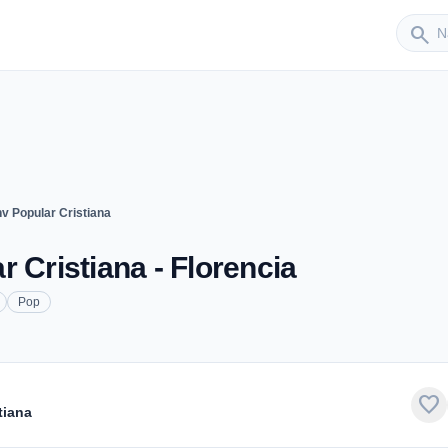
Sender
search
v Popular Cristiana
 Cristiana - Florencia
Pop
favorite
tiana