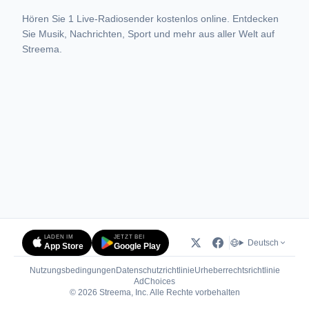
Hören Sie 1 Live-Radiosender kostenlos online. Entdecken
Sie Musik, Nachrichten, Sport und mehr aus aller Welt auf
Streema.
LADEN IM
JETZT BEI
Deutsch
App Store
Google Play
Nutzungsbedingungen
Datenschutzrichtlinie
Urheberrechtsrichtlinie
(öffnet in neuem Tab)
AdChoices
© 2026 Streema, Inc. Alle Rechte vorbehalten