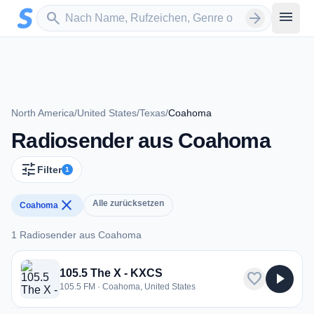
Zum Hauptinhalt springen
Sender suchen
menu
search
arrow_forward
North America
/
United States
/
Texas
/
Coahoma
Radiosender aus Coahoma
tune
Filter
1
close
Alle zurücksetzen
Coahoma
1 Radiosender aus Coahoma
1 Radiosender aus Coahoma
105.5 The X - KXCS
favorite
play_arrow
105.5 FM · Coahoma, United States