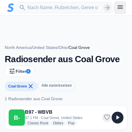
Zum Hauptinhalt springen
Sender suchen
menu
search
arrow_forward
North America
/
United States
/
Ohio
/
Coal Grove
Radiosender aus Coal Grove
tune
Filter
1
close
Alle zurücksetzen
Coal Grove
1 Radiosender aus Coal Grove
1 Radiosender aus Coal Grove
B97 - WBVB
favorite
play_arrow
B-
97.1 FM · Coal Grove, United States
radio stations
radio stations
radio stations
Classic Rock
Oldies
Pop