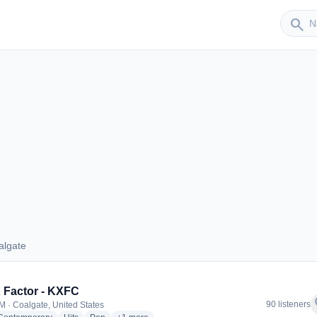
Sender
search
algate
Coalgate
 Factor - KXFC
f
90 listeners
M · Coalgate, United States