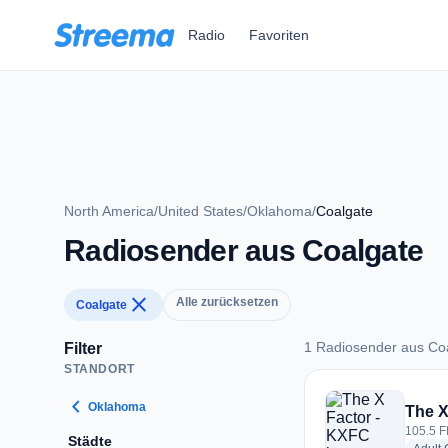
Zum Hauptinhalt springen
Radio
Favoriten
North America
/
United States
/
Oklahoma
/
Coalgate
Radiosender aus Coalgate
close
Alle zurücksetzen
Coalgate
1 Radiosender aus Co
Filter
STANDORT
1 Radiosender aus 
chevron_left
Oklahoma
The X
105.5 F
Städte