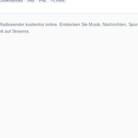
radio stations
radio stations
radio stations
more genres for The X Factor - KXFC
 Contemporary
Hits
Pop
+1
more
Radiosender kostenlos online. Entdecken Sie Musik, Nachrichten, Spor
lt auf Streema.