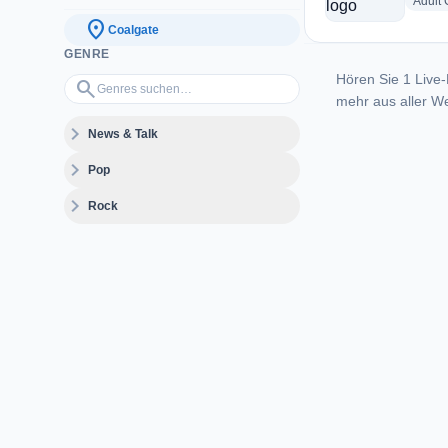
Adult
location_on
Coalgate
GENRE
Hören Sie 1 Live-
Genres suchen…
search
mehr aus aller We
expand_more
News & Talk
expand_more
Pop
expand_more
Rock