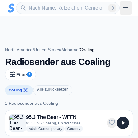
Zum Hauptinhalt springen
Sender suchen
menu
search
arrow_forward
North America
/
United States
/
Alabama
/
Coaling
Radiosender aus Coaling
tune
Filter
1
close
Alle zurücksetzen
Coaling
1 Radiosender aus Coaling
1 Radiosender aus Coaling
95.3 The Bear - WFFN
favorite
play_arrow
95.3 FM · Coaling, United States
radio stations
radio stations
Adult Contemporary
Country