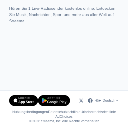
Hören Sie 1 Live-Radiosender kostenlos online. Entdecken
Sie Musik, Nachrichten, Sport und mehr aus aller Welt auf
Streema.
LADEN IM
JETZT BEI
Deutsch
App Store
Google Play
Nutzungsbedingungen
Datenschutzrichtlinie
Urheberrechtsrichtlinie
(öffnet in neuem Tab)
AdChoices
© 2026 Streema, Inc. Alle Rechte vorbehalten