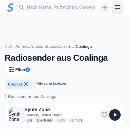
Zum Hauptinhalt springen
Sender suchen
menu
search
arrow_forward
North America
/
United States
/
California
/
Coalinga
Radiosender aus Coalinga
tune
Filter
1
close
Alle zurücksetzen
Coalinga
1 Radiosender aus Coalinga
1 Radiosender aus Coalinga
Synth Zone
favorite
play_arrow
Coalinga, United States
radio stations
radio stations
radio stations
more genres for Synth Zone
80s
Electronic
Funk
+1
more