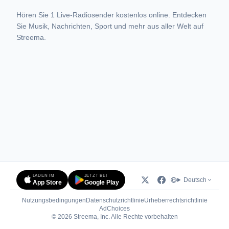
Hören Sie 1 Live-Radiosender kostenlos online. Entdecken
Sie Musik, Nachrichten, Sport und mehr aus aller Welt auf
Streema.
LADEN IM
JETZT BEI
Deutsch
App Store
Google Play
Nutzungsbedingungen
Datenschutzrichtlinie
Urheberrechtsrichtlinie
(öffnet in neuem Tab)
AdChoices
© 2026 Streema, Inc. Alle Rechte vorbehalten