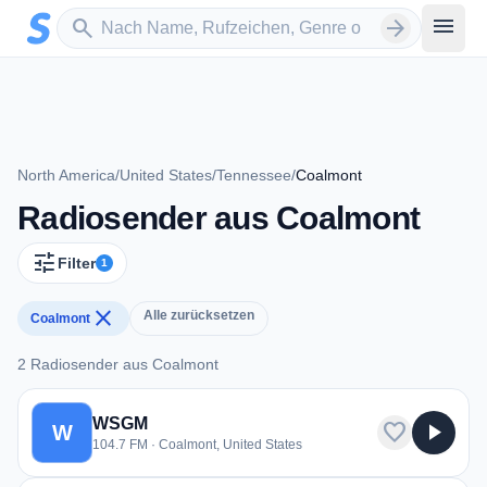
Zum Hauptinhalt springen
Sender suchen
menu
search
arrow_forward
North America
/
United States
/
Tennessee
/
Coalmont
Radiosender aus Coalmont
tune
Filter
1
close
Alle zurücksetzen
Coalmont
2 Radiosender aus Coalmont
2 Radiosender aus Coalmont
WSGM
favorite
play_arrow
W
104.7 FM · Coalmont, United States