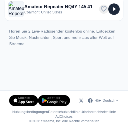
Amateur Repeater NQ4Y 145.410 MHz, Echolink 2043 and MTEARS WX
favorite
play_arrow
Coalmont, United States
Hören Sie 2 Live-Radiosender kostenlos online. Entdecken
Sie Musik, Nachrichten, Sport und mehr aus aller Welt auf
Streema.
LADEN IM
JETZT BEI
Deutsch
App Store
Google Play
Nutzungsbedingungen
Datenschutzrichtlinie
Urheberrechtsrichtlinie
(öffnet in neuem Tab)
AdChoices
© 2026 Streema, Inc. Alle Rechte vorbehalten