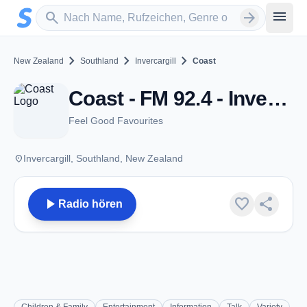
Zum Hauptinhalt springen
Sender suchen
menu
search
arrow_forward
chevron_right
chevron_right
chevron_right
New Zealand
Southland
Invercargill
Coast
Coast - FM 92.4 - Invercargill
Feel Good Favourites
place
Invercargill, Southland, New Zealand
play_arrow
favorite
share
Radio hören