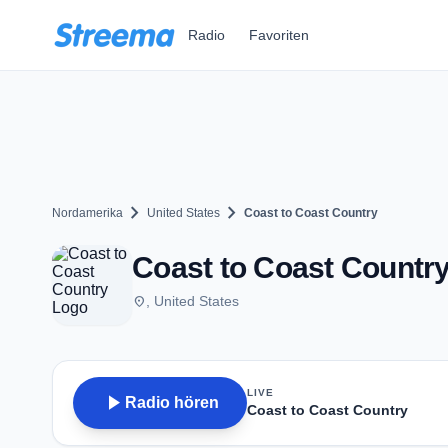
Zum Hauptinhalt springen
Radio
Favoriten
chevron_right
chevron_right
Nordamerika
United States
Coast to Coast Country
Coast to Coast Countr
place
, United States
LIVE
play_arrow
Radio hören
Coast to Coast Country