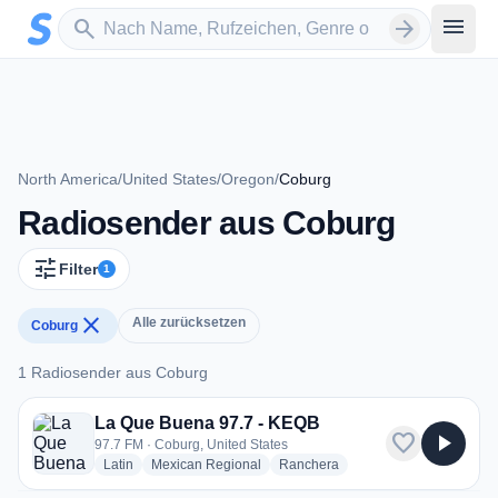
Zum Hauptinhalt springen
Sender suchen
menu
search
arrow_forward
North America
/
United States
/
Oregon
/
Coburg
Radiosender aus Coburg
tune
Filter
1
close
Alle zurücksetzen
Coburg
1 Radiosender aus Coburg
1 Radiosender aus Coburg
La Que Buena 97.7 - KEQB
favorite
play_arrow
97.7 FM · Coburg, United States
radio stations
radio stations
radio stations
Latin
Mexican Regional
Ranchera