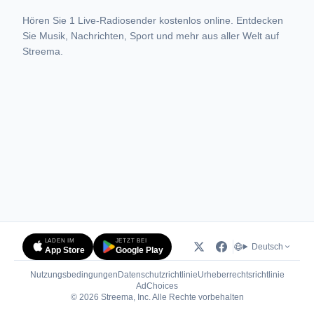
Hören Sie 1 Live-Radiosender kostenlos online. Entdecken
Sie Musik, Nachrichten, Sport und mehr aus aller Welt auf
Streema.
LADEN IM
JETZT BEI
Deutsch
App Store
Google Play
Nutzungsbedingungen
Datenschutzrichtlinie
Urheberrechtsrichtlinie
(öffnet in neuem Tab)
AdChoices
© 2026 Streema, Inc. Alle Rechte vorbehalten