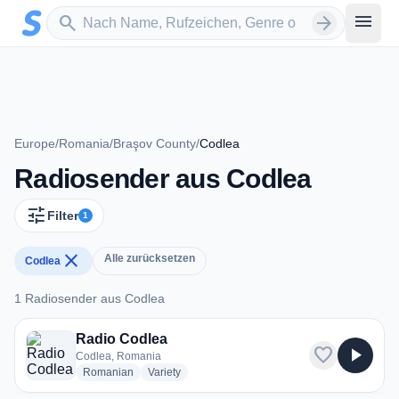
Zum Hauptinhalt springen
Sender suchen
menu
search
arrow_forward
Europe
/
Romania
/
Braşov County
/
Codlea
Radiosender aus Codlea
tune
Filter
1
close
Alle zurücksetzen
Codlea
1 Radiosender aus Codlea
1 Radiosender aus Codlea
Radio Codlea
favorite
play_arrow
Codlea, Romania
radio stations
radio stations
Romanian
Variety