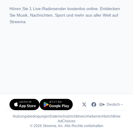
Hören Sie 1 Live-Radiosender kostenlos online. Entdecken
Sie Musik, Nachrichten, Sport und mehr aus aller Welt auf
Streema.
LADEN IM
JETZT BEI
Deutsch
App Store
Google Play
Nutzungsbedingungen
Datenschutzrichtlinie
Urheberrechtsrichtlinie
(öffnet in neuem Tab)
AdChoices
© 2026 Streema, Inc. Alle Rechte vorbehalten