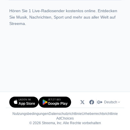
Hören Sie 1 Live-Radiosender kostenlos online. Entdecken
Sie Musik, Nachrichten, Sport und mehr aus aller Welt auf
Streema.
LADEN IM
JETZT BEI
Deutsch
App Store
Google Play
Nutzungsbedingungen
Datenschutzrichtlinie
Urheberrechtsrichtlinie
(öffnet in neuem Tab)
AdChoices
© 2026 Streema, Inc. Alle Rechte vorbehalten