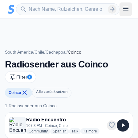
Zum Hauptinhalt springen
Sender suchen
menu
search
arrow_forward
South America
/
Chile
/
Cachapoal
/
Coinco
Radiosender aus Coinco
tune
Filter
1
close
Alle zurücksetzen
Coinco
1 Radiosender aus Coinco
1 Radiosender aus Coinco
Radio Encuentro
favorite
play_arrow
107.3 FM · Coinco, Chile
radio stations
radio stations
radio stations
more genres for Radio Encuen
Community
Spanish
Talk
+1
more