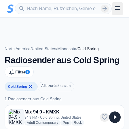
Zum Hauptinhalt springen
Sender suchen
menu
search
arrow_forward
North America
/
United States
/
Minnesota
/
Cold Spring
Radiosender aus Cold Spring
tune
Filter
1
close
Alle zurücksetzen
Cold Spring
1 Radiosender aus Cold Spring
1 Radiosender aus Cold Spring
Mix 94.9 - KMXK
favorite
play_arrow
94.9 FM · Cold Spring, United States
radio stations
radio stations
radio stations
Adult Contemporary
Pop
Rock