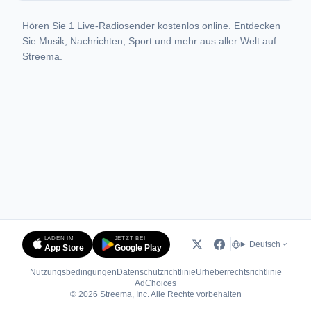
Hören Sie 1 Live-Radiosender kostenlos online. Entdecken
Sie Musik, Nachrichten, Sport und mehr aus aller Welt auf
Streema.
LADEN IM
JETZT BEI
Deutsch
App Store
Google Play
Nutzungsbedingungen
Datenschutzrichtlinie
Urheberrechtsrichtlinie
(öffnet in neuem Tab)
AdChoices
© 2026 Streema, Inc. Alle Rechte vorbehalten