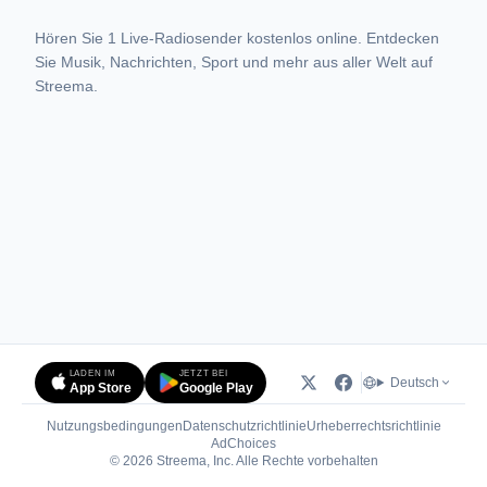
Hören Sie 1 Live-Radiosender kostenlos online. Entdecken
Sie Musik, Nachrichten, Sport und mehr aus aller Welt auf
Streema.
LADEN IM
JETZT BEI
Deutsch
App Store
Google Play
Nutzungsbedingungen
Datenschutzrichtlinie
Urheberrechtsrichtlinie
(öffnet in neuem Tab)
AdChoices
© 2026 Streema, Inc. Alle Rechte vorbehalten