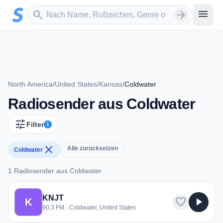
Zum Hauptinhalt springen
Sender suchen
menu
search
arrow_forward
North America
/
United States
/
Kansas
/
Coldwater
Radiosender aus Coldwater
tune
Filter
1
close
Alle zurücksetzen
Coldwater
1 Radiosender aus Coldwater
1 Radiosender aus Coldwater
KNJT
favorite
play_arrow
K
90.3 FM · Coldwater, United States