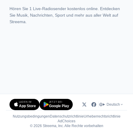
Hören Sie 1 Live-Radiosender kostenlos online. Entdecken
Sie Musik, Nachrichten, Sport und mehr aus aller Welt auf
Streema.
LADEN IM
JETZT BEI
Deutsch
App Store
Google Play
Nutzungsbedingungen
Datenschutzrichtlinie
Urheberrechtsrichtlinie
(öffnet in neuem Tab)
AdChoices
© 2026 Streema, Inc. Alle Rechte vorbehalten