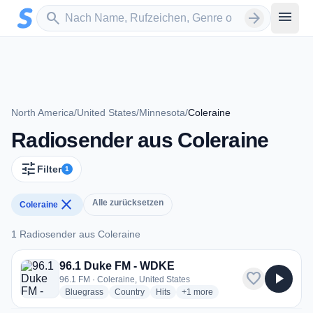
Zum Hauptinhalt springen
Sender suchen
menu
search
arrow_forward
North America
/
United States
/
Minnesota
/
Coleraine
Radiosender aus Coleraine
tune
Filter
1
close
Alle zurücksetzen
Coleraine
1 Radiosender aus Coleraine
1 Radiosender aus Coleraine
96.1 Duke FM - WDKE
favorite
play_arrow
96.1 FM · Coleraine, United States
radio stations
radio stations
radio stations
more genres for 96.1 Duke FM 
Bluegrass
Country
Hits
+1
more