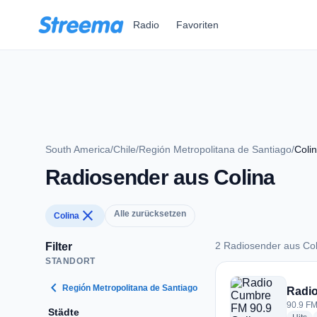
Zum Hauptinhalt springen
Radio
Favoriten
South America
/
Chile
/
Región Metropolitana de Santiago
/
Coli
Radiosender aus Colina
close
Alle zurücksetzen
Colina
2 Radiosender aus Col
Filter
STANDORT
2 Radiosender aus 
chevron_left
Región Metropolitana de Santiago
Radio
90.9 FM
Städte