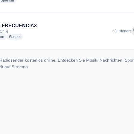
dio stations
radio stations
Spanish
o FRECUENCIA3
f
60 listeners
 Chile
radio stations
radio stations
ian
Gospel
Radiosender kostenlos online. Entdecken Sie Musik, Nachrichten, Spor
lt auf Streema.