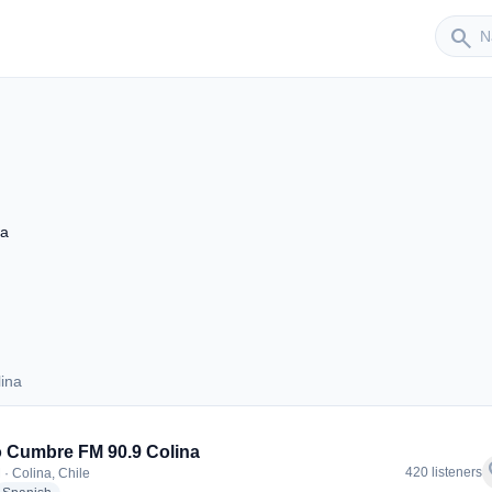
Sender
search
na
ina
Colina
 Cumbre FM 90.9 Colina
f
420 listeners
 · Colina, Chile