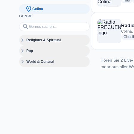
ra
Hits
location_on
Colina
GENRE
Genres suchen…
search
Radi
Colina,
Christ
expand_more
Religious & Spiritual
expand_more
Pop
Hören Sie 2 Live-
expand_more
World & Cultural
mehr aus aller We