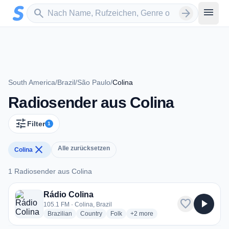
Zum Hauptinhalt springen
Sender suchen
menu
search
arrow_forward
South America
/
Brazil
/
São Paulo
/
Colina
Radiosender aus Colina
tune
Filter
1
close
Alle zurücksetzen
Colina
1 Radiosender aus Colina
1 Radiosender aus Colina
Rádio Colina
favorite
play_arrow
105.1 FM · Colina, Brazil
radio stations
radio stations
radio stations
more genres for Rádio Colina
Brazilian
Country
Folk
+2
more