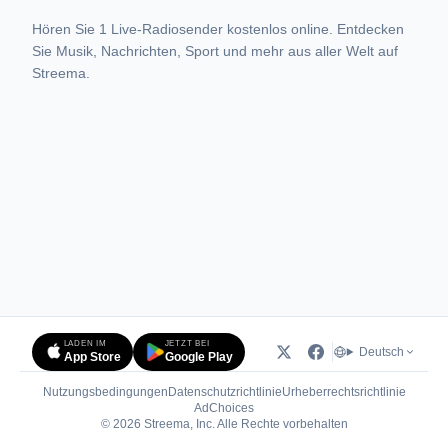
Hören Sie 1 Live-Radiosender kostenlos online. Entdecken
Sie Musik, Nachrichten, Sport und mehr aus aller Welt auf
Streema.
LADEN IM
JETZT BEI
Deutsch
App Store
Google Play
Nutzungsbedingungen
Datenschutzrichtlinie
Urheberrechtsrichtlinie
(öffnet in neuem Tab)
AdChoices
© 2026 Streema, Inc. Alle Rechte vorbehalten