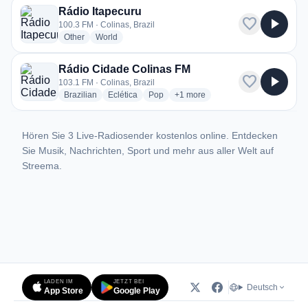
Rádio Itapecuru
favorite
play_arrow
100.3 FM · Colinas, Brazil
radio stations
radio stations
Other
World
Rádio Cidade Colinas FM
favorite
play_arrow
103.1 FM · Colinas, Brazil
radio stations
radio stations
radio stations
more genres for Rádio Cidade C
Brazilian
Eclética
Pop
+1
more
Hören Sie 3 Live-Radiosender kostenlos online. Entdecken
Sie Musik, Nachrichten, Sport und mehr aus aller Welt auf
Streema.
LADEN IM
JETZT BEI
Deutsch
App Store
Google Play