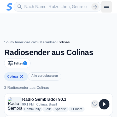
Zum Hauptinhalt springen
Sender suchen
menu
search
arrow_forward
South America
/
Brazil
/
Maranhão
/
Colinas
Radiosender aus Colinas
tune
Filter
1
close
Alle zurücksetzen
Colinas
3 Radiosender aus Colinas
3 Radiosender aus Colinas
Radio Sembrador 90.1
favorite
play_arrow
90.1 FM · Colinas, Brazil
radio stations
radio stations
radio stations
more genres for Radio Sembr
Community
Folk
Spanish
+1
more