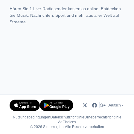
Hören Sie 1 Live-Radiosender kostenlos online. Entdecken
Sie Musik, Nachrichten, Sport und mehr aus aller Welt auf
Streema.
LADEN IM
JETZT BEI
Deutsch
App Store
Google Play
Nutzungsbedingungen
Datenschutzrichtlinie
Urheberrechtsrichtlinie
(öffnet in neuem Tab)
AdChoices
© 2026 Streema, Inc. Alle Rechte vorbehalten