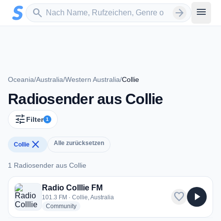
Zum Hauptinhalt springen
Sender suchen
menu
search
arrow_forward
Oceania
/
Australia
/
Western Australia
/
Collie
Radiosender aus Collie
tune
Filter
1
close
Alle zurücksetzen
Collie
1 Radiosender aus Collie
1 Radiosender aus Collie
Radio Colllie FM
favorite
play_arrow
101.3 FM · Collie, Australia
radio stations
Community