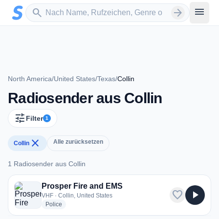
Zum Hauptinhalt springen
Sender suchen
menu
search
arrow_forward
North America
/
United States
/
Texas
/
Collin
Radiosender aus Collin
tune
Filter
1
close
Alle zurücksetzen
Collin
1 Radiosender aus Collin
1 Radiosender aus Collin
Prosper Fire and EMS
favorite
play_arrow
VHF · Collin, United States
radio stations
Police