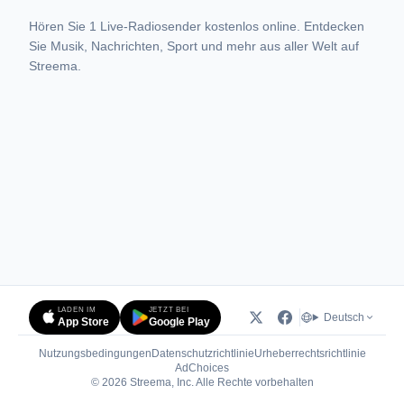
Hören Sie 1 Live-Radiosender kostenlos online. Entdecken
Sie Musik, Nachrichten, Sport und mehr aus aller Welt auf
Streema.
LADEN IM
JETZT BEI
Deutsch
App Store
Google Play
Nutzungsbedingungen
Datenschutzrichtlinie
Urheberrechtsrichtlinie
(öffnet in neuem Tab)
AdChoices
© 2026 Streema, Inc. Alle Rechte vorbehalten