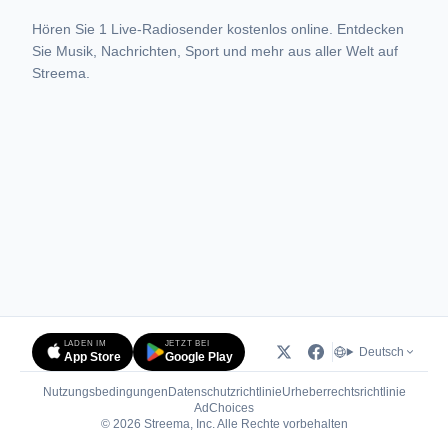
Hören Sie 1 Live-Radiosender kostenlos online. Entdecken
Sie Musik, Nachrichten, Sport und mehr aus aller Welt auf
Streema.
LADEN IM
JETZT BEI
Deutsch
App Store
Google Play
Nutzungsbedingungen
Datenschutzrichtlinie
Urheberrechtsrichtlinie
(öffnet in neuem Tab)
AdChoices
© 2026 Streema, Inc. Alle Rechte vorbehalten