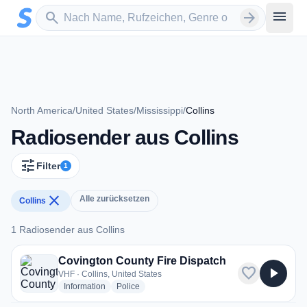
Zum Hauptinhalt springen
Sender suchen
menu
search
arrow_forward
North America
/
United States
/
Mississippi
/
Collins
Radiosender aus Collins
tune
Filter
1
close
Alle zurücksetzen
Collins
1 Radiosender aus Collins
1 Radiosender aus Collins
Covington County Fire Dispatch
favorite
play_arrow
VHF · Collins, United States
radio stations
radio stations
Information
Police