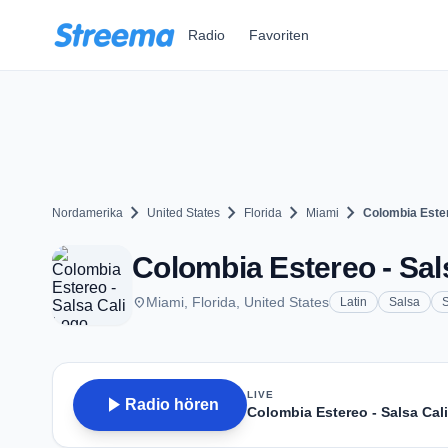
Zum Hauptinhalt springen
Radio
Favoriten
chevron_right
chevron_right
chevron_right
chevron_right
Nordamerika
United States
Florida
Miami
Colombia Ester
Colombia Estereo - Sals
place
Miami, Florida, United States
Latin
Salsa
LIVE
play_arrow
Radio hören
Colombia Estereo - Salsa Cali