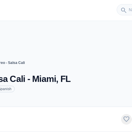
Sender
search
eo - Salsa Cali
a Cali - Miami, FL
Spanish
favorite