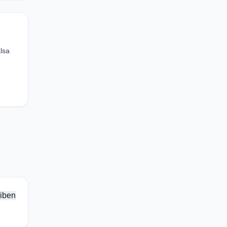
lsa
iben