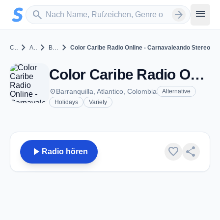
Zum Hauptinhalt springen
Sender suchen
menu
search
arrow_forward
chevron_right
chevron_right
chevron_right
Colombia
Atlantico
Barranquilla
Color Caribe Radio Online - Carnavaleando Stereo
Color Caribe Radio Online - Carnavaleando Stereo - Barranquilla
place
Barranquilla, Atlantico, Colombia
Alternative
Holidays
Variety
play_arrow
favorite
share
Radio hören