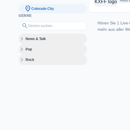
Adult
location_on
Colorado City
GENRE
Hören Sie 1 Live-
Genres suchen…
search
mehr aus aller We
expand_more
News & Talk
expand_more
Pop
expand_more
Rock