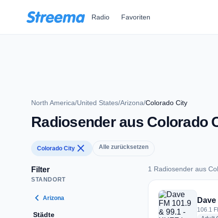
Zum Hauptinhalt springen
Radio
Favoriten
North America
/
United States
/
Arizona
/
Colorado City
Radiosender aus Colorado C
close
Alle zurücksetzen
Colorado City
1 Radiosender aus Col
Filter
STANDORT
1 Radiosender aus 
chevron_left
Arizona
Dave 
106.1 F
Städte