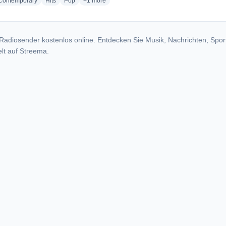
radio stations
radio stations
radio stations
more genres for Dave FM 101.9 & 99.1 - KXFF
 Contemporary
Hits
Pop
+1
more
Radiosender kostenlos online. Entdecken Sie Musik, Nachrichten, Spor
lt auf Streema.