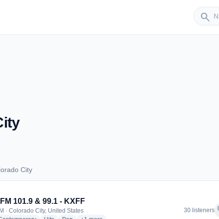
Sender
search
ity
orado City
Colorado City
FM 101.9 & 99.1 - KXFF
f
30 listeners
M · Colorado City, United States