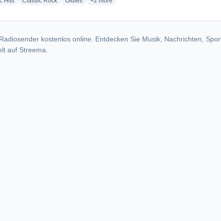
radio stations
radio stations
radio stations
more genres for Oldies 102.3 - KTRQ
c Hits
Classic Rock
Oldies
+2
more
Radiosender kostenlos online. Entdecken Sie Musik, Nachrichten, Spor
lt auf Streema.