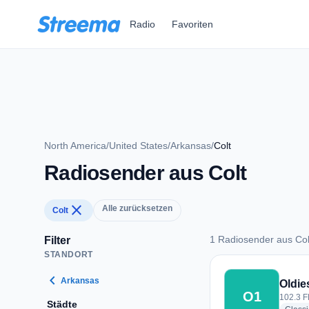
Zum Hauptinhalt springen
Radio
Favoriten
North America
/
United States
/
Arkansas
/
Colt
Radiosender aus Colt
close
Alle zurücksetzen
Colt
1 Radiosender aus Col
Filter
STANDORT
1 Radiosender aus 
chevron_left
Arkansas
Oldie
O1
102.3 F
Städte