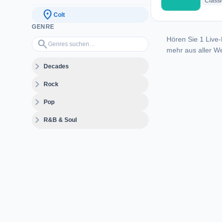
Classi
location_on
Colt
GENRE
Hören Sie 1 Live-
Genres suchen…
search
mehr aus aller We
expand_more
Decades
expand_more
Rock
expand_more
Pop
expand_more
R&B & Soul