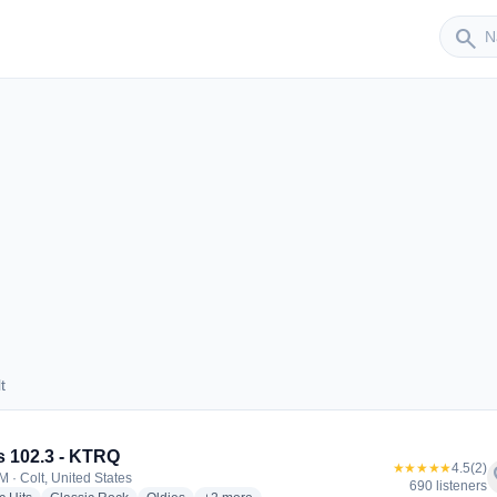
Sender
search
t
Colt
s 102.3 - KTRQ
★★★★★
4.5
(2)
f
M · Colt, United States
690 listeners