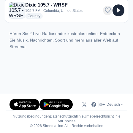
Dixie 105.7 - WRSF
favorite
play_arrow
105.7 FM · Columbia, United States
radio stations
Country
Hören Sie 2 Live-Radiosender kostenlos online. Entdecken
Sie Musik, Nachrichten, Sport und mehr aus aller Welt auf
Streema.
LADEN IM
JETZT BEI
Deutsch
App Store
Google Play
Nutzungsbedingungen
Datenschutzrichtlinie
Urheberrechtsrichtlinie
(öffnet in neuem Tab)
AdChoices
© 2026 Streema, Inc. Alle Rechte vorbehalten