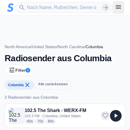
Zum Hauptinhalt springen
Sender suchen
menu
search
arrow_forward
North America
/
United States
/
North Carolina
/
Columbia
Radiosender aus Columbia
tune
Filter
1
close
Alle zurücksetzen
Columbia
2 Radiosender aus Columbia
2 Radiosender aus Columbia
102.5 The Shark - WERX-FM
favorite
play_arrow
102.5 FM · Columbia, United States
radio stations
radio stations
radio stations
60s
70s
80s