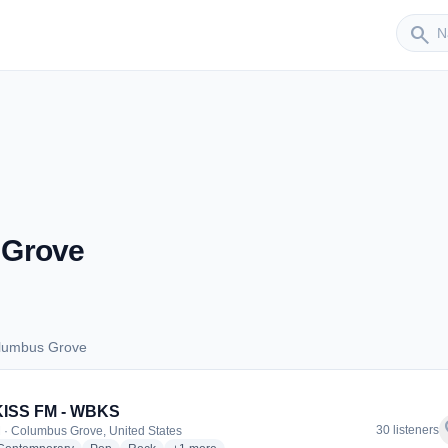
Sender
search
 Grove
olumbus Grove
 Columbus Grove
KISS FM - WBKS
f
30 listeners
 · Columbus Grove, United States