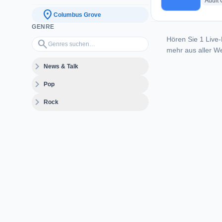
Adult
location_on
Columbus Grove
GENRE
Hören Sie 1 Live-
Genres suchen…
search
mehr aus aller We
expand_more
News & Talk
expand_more
Pop
expand_more
Rock