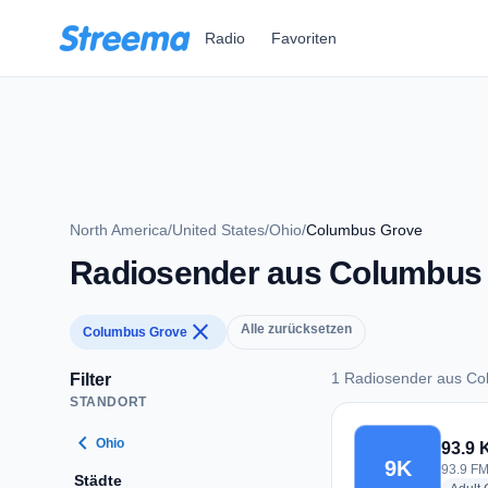
Zum Hauptinhalt springen
Radio
Favoriten
North America
/
United States
/
Ohio
/
Columbus Grove
Radiosender aus Columbus
close
Alle zurücksetzen
Columbus Grove
1 Radiosender aus C
Filter
STANDORT
1 Radiosender aus
chevron_left
Ohio
93.9 
9K
93.9 FM
Städte