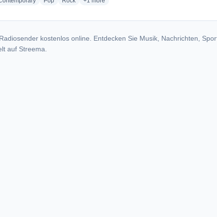
radio stations
radio stations
radio stations
more genres for 93.9 KISS FM - WBKS
 Contemporary
Pop
Rock
+1
more
Radiosender kostenlos online. Entdecken Sie Musik, Nachrichten, Spor
lt auf Streema.