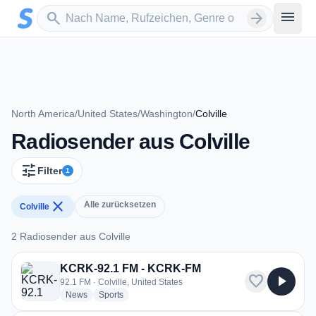
Zum Hauptinhalt springen
Sender suchen
menu
search
arrow_forward
North America
/
United States
/
Washington
/
Colville
Radiosender aus Colville
tune
Filter
1
close
Alle zurücksetzen
Colville
2 Radiosender aus Colville
2 Radiosender aus Colville
KCRK-92.1 FM - KCRK-FM
favorite
play_arrow
92.1 FM · Colville, United States
radio stations
radio stations
News
Sports