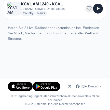
KCVL AM 1240 - KCVL
favorite
play_arrow
1240 AM · Colville, United States
radio stations
radio stations
Country
News
Hören Sie 2 Live-Radiosender kostenlos online. Entdecken
Sie Musik, Nachrichten, Sport und mehr aus aller Welt auf
Streema.
LADEN IM
JETZT BEI
Deutsch
App Store
Google Play
Nutzungsbedingungen
Datenschutzrichtlinie
Urheberrechtsrichtlinie
(öffnet in neuem Tab)
AdChoices
© 2026 Streema, Inc. Alle Rechte vorbehalten