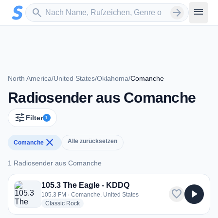
Zum Hauptinhalt springen
Sender suchen
menu
search
arrow_forward
North America
/
United States
/
Oklahoma
/
Comanche
Radiosender aus Comanche
tune
Filter
1
close
Alle zurücksetzen
Comanche
1 Radiosender aus Comanche
1 Radiosender aus Comanche
105.3 The Eagle - KDDQ
favorite
play_arrow
105.3 FM · Comanche, United States
radio stations
Classic Rock