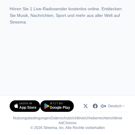
Hören Sie 1 Live-Radiosender kostenlos online. Entdecken
Sie Musik, Nachrichten, Sport und mehr aus aller Welt auf
Streema.
LADEN IM
JETZT BEI
Deutsch
App Store
Google Play
Nutzungsbedingungen
Datenschutzrichtlinie
Urheberrechtsrichtlinie
(öffnet in neuem Tab)
AdChoices
© 2026 Streema, Inc. Alle Rechte vorbehalten