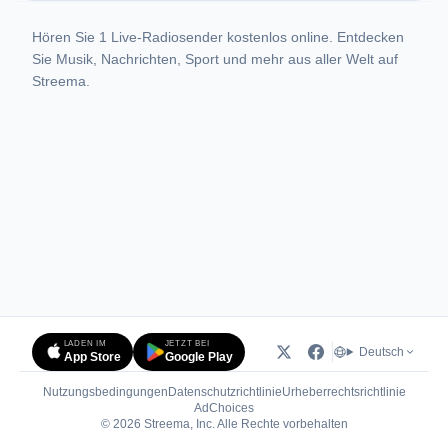
Hören Sie 1 Live-Radiosender kostenlos online. Entdecken
Sie Musik, Nachrichten, Sport und mehr aus aller Welt auf
Streema.
LADEN IM
JETZT BEI
Deutsch
App Store
Google Play
Nutzungsbedingungen
Datenschutzrichtlinie
Urheberrechtsrichtlinie
(öffnet in neuem Tab)
AdChoices
© 2026 Streema, Inc. Alle Rechte vorbehalten