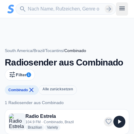
Zum Hauptinhalt springen
Sender suchen
menu
search
arrow_forward
South America
/
Brazil
/
Tocantins
/
Combinado
Radiosender aus Combinado
tune
Filter
1
close
Alle zurücksetzen
Combinado
1 Radiosender aus Combinado
1 Radiosender aus Combinado
Radio Estrela
favorite
play_arrow
104.9 FM · Combinado, Brazil
radio stations
radio stations
Brazilian
Variety