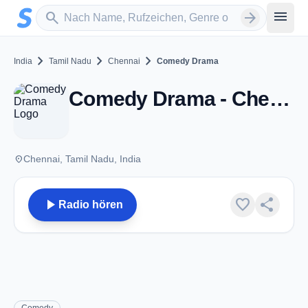
Zum Hauptinhalt springen
Sender suchen
menu
search
arrow_forward
chevron_right
chevron_right
chevron_right
India
Tamil Nadu
Chennai
Comedy Drama
Comedy Drama - Chennai, TN
place
Chennai, Tamil Nadu, India
play_arrow
favorite
share
Radio hören