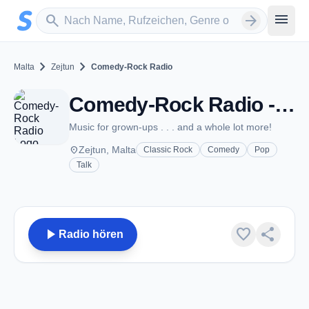
Zum Hauptinhalt springen
Sender suchen
menu
search
arrow_forward
chevron_right
chevron_right
Malta
Zejtun
Comedy-Rock Radio
Comedy-Rock Radio - Zejtun
Music for grown-ups . . . and a whole lot more!
place
Zejtun, Malta
Classic Rock
Comedy
Pop
Talk
play_arrow
favorite
share
Radio hören