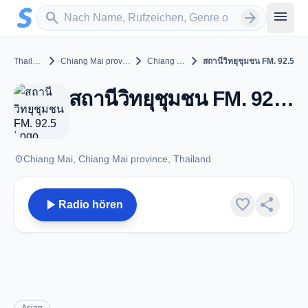
Zum Hauptinhalt springen
Sender suchen
menu
search
arrow_forward
chevron_right
chevron_right
chevron_right
Thailand
Chiang Mai province
Chiang Mai
สถานีวิทยุชุมชน FM. 92.5
สถานีวิทยุชุมชน FM. 92.5 - FM 92.5 - Chiang Mai
place
Chiang Mai, Chiang Mai province, Thailand
play_arrow
favorite
share
Radio hören