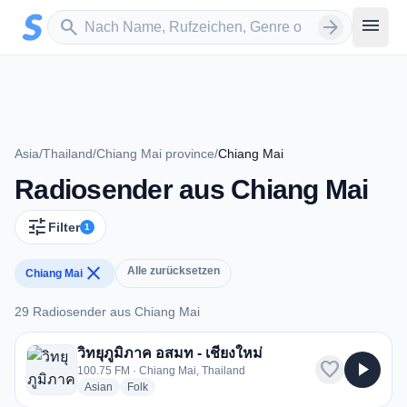
Zum Hauptinhalt springen
Sender suchen
menu
search
arrow_forward
Asia
/
Thailand
/
Chiang Mai province
/
Chiang Mai
Radiosender aus Chiang Mai
tune
Filter
1
close
Alle zurücksetzen
Chiang Mai
29 Radiosender aus Chiang Mai
29 Radiosender aus Chiang Mai
วิทยุภูมิภาค อสมท - เชียงใหม่
favorite
play_arrow
100.75 FM · Chiang Mai, Thailand
radio stations
radio stations
Asian
Folk