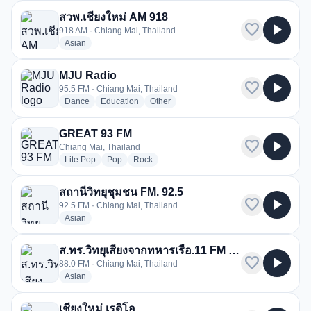
สวพ.เชียงใหม่ AM 918
favorite
play_arrow
918 AM · Chiang Mai, Thailand
radio stations
Asian
MJU Radio
favorite
play_arrow
95.5 FM · Chiang Mai, Thailand
radio stations
radio stations
radio stations
Dance
Education
Other
GREAT 93 FM
favorite
play_arrow
Chiang Mai, Thailand
radio stations
radio stations
radio stations
Lite Pop
Pop
Rock
สถานีวิทยุชุมชน FM. 92.5
favorite
play_arrow
92.5 FM · Chiang Mai, Thailand
radio stations
Asian
ส.ทร.วิทยุเสียงจากทหารเรือ.11 FM 88 เชียงใหม่
favorite
play_arrow
88.0 FM · Chiang Mai, Thailand
radio stations
Asian
เชียงใหม่ เรดิโอ