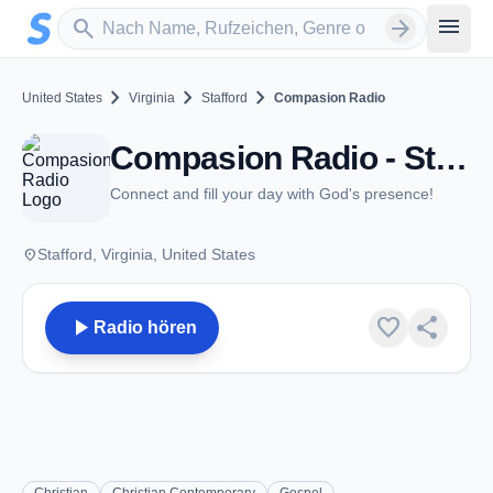
Zum Hauptinhalt springen
Sender suchen
menu
search
arrow_forward
chevron_right
chevron_right
chevron_right
United States
Virginia
Stafford
Compasion Radio
Compasion Radio - Stafford, VA
Connect and fill your day with God's presence!
place
Stafford, Virginia, United States
play_arrow
favorite
share
Radio hören