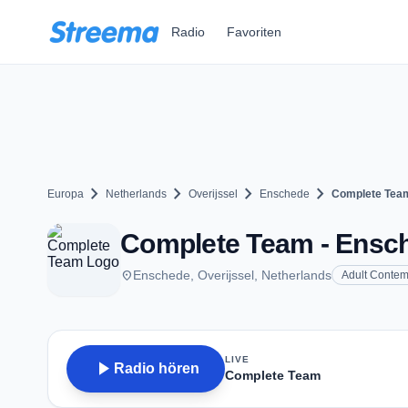
Zum Hauptinhalt springen
Radio
Favoriten
chevron_right
chevron_right
chevron_right
chevron_right
Europa
Netherlands
Overijssel
Enschede
Complete Tea
Complete Team - Ensc
place
Enschede, Overijssel, Netherlands
Adult Contem
LIVE
play_arrow
Radio hören
Complete Team