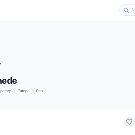
Sender
search
m
hede
porary
Europe
Pop
favorite