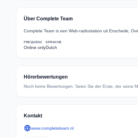
Über Complete Team
Complete Team is een Web-radiostation uit Enschede, Over
FREQUENZ
SPRACHE
Online only
Dutch
Hörerbewertungen
Noch keine Bewertungen. Seien Sie der Erste, der seine Me
Kontakt
language
www.completeteam.nl