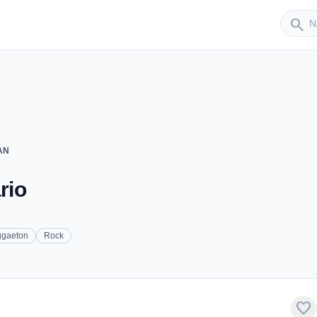
Sender
search
AN
rio
gaeton
Rock
favorite