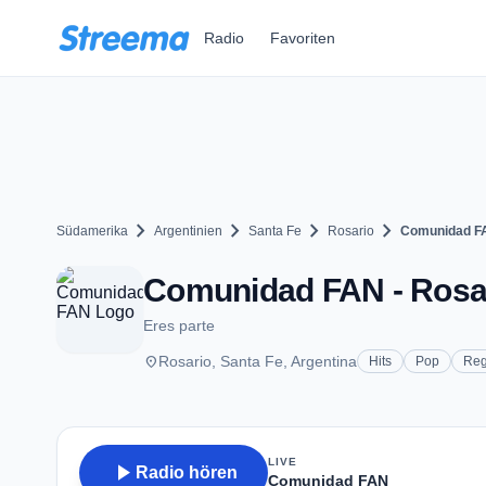
Zum Hauptinhalt springen
Radio
Favoriten
chevron_right
chevron_right
chevron_right
chevron_right
Südamerika
Argentinien
Santa Fe
Rosario
Comunidad F
Comunidad FAN - Rosa
Eres parte
place
Rosario, Santa Fe, Argentina
Hits
Pop
Reg
LIVE
play_arrow
Radio hören
Comunidad FAN