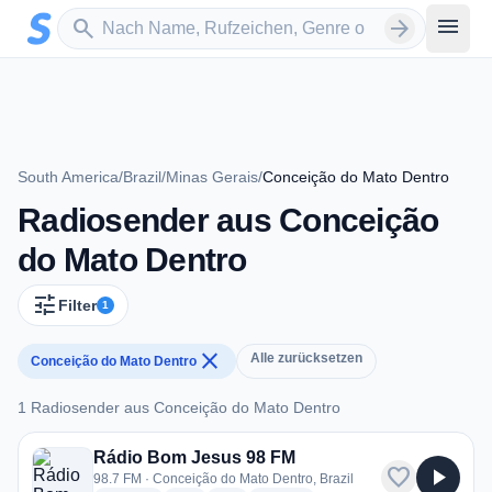
Zum Hauptinhalt springen
Sender suchen
menu
search
arrow_forward
South America
/
Brazil
/
Minas Gerais
/
Conceição do Mato Dentro
Radiosender aus Conceição
do Mato Dentro
tune
Filter
1
close
Alle zurücksetzen
Conceição do Mato Dentro
1 Radiosender aus Conceição do Mato Dentro
1 Radiosender aus Conceição do Mato Dentro
Rádio Bom Jesus 98 FM
favorite
play_arrow
98.7 FM · Conceição do Mato Dentro, Brazil