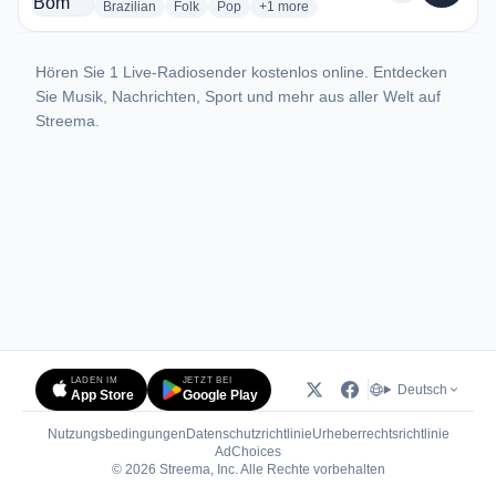
radio stations
radio stations
radio stations
more genres for Rádio Bom Jesus 9
Brazilian
Folk
Pop
+1
more
Hören Sie 1 Live-Radiosender kostenlos online. Entdecken
Sie Musik, Nachrichten, Sport und mehr aus aller Welt auf
Streema.
LADEN IM
JETZT BEI
Deutsch
App Store
Google Play
Nutzungsbedingungen
Datenschutzrichtlinie
Urheberrechtsrichtlinie
(öffnet in neuem Tab)
AdChoices
© 2026 Streema, Inc. Alle Rechte vorbehalten