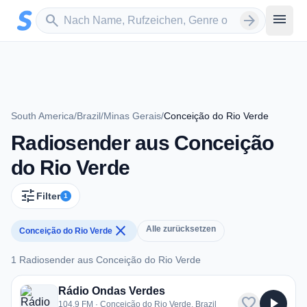
Zum Hauptinhalt springen
Sender suchen
menu
search
arrow_forward
South America
/
Brazil
/
Minas Gerais
/
Conceição do Rio Verde
Radiosender aus Conceição
do Rio Verde
tune
Filter
1
close
Alle zurücksetzen
Conceição do Rio Verde
1 Radiosender aus Conceição do Rio Verde
1 Radiosender aus Conceição do Rio Verde
Rádio Ondas Verdes
favorite
play_arrow
104.9 FM · Conceição do Rio Verde, Brazil