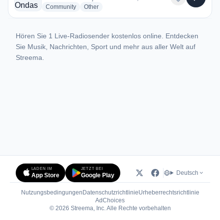
radio stations
radio stations
Community
Other
Hören Sie 1 Live-Radiosender kostenlos online. Entdecken
Sie Musik, Nachrichten, Sport und mehr aus aller Welt auf
Streema.
LADEN IM
JETZT BEI
Deutsch
App Store
Google Play
Nutzungsbedingungen
Datenschutzrichtlinie
Urheberrechtsrichtlinie
(öffnet in neuem Tab)
AdChoices
© 2026 Streema, Inc. Alle Rechte vorbehalten