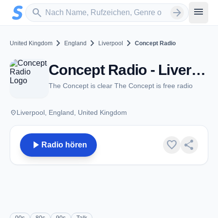
Zum Hauptinhalt springen
Sender suchen
menu
search
arrow_forward
chevron_right
chevron_right
chevron_right
United Kingdom
England
Liverpool
Concept Radio
Concept Radio - Liverpool
The Concept is clear The Concept is free radio
place
Liverpool, England, United Kingdom
play_arrow
favorite
share
Radio hören