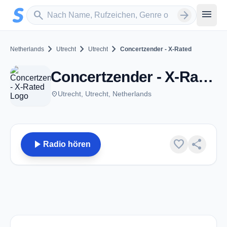
Zum Hauptinhalt springen
Sender suchen
menu
search
arrow_forward
chevron_right
chevron_right
chevron_right
Netherlands
Utrecht
Utrecht
Concertzender - X-Rated
Concertzender - X-Rated - Utrecht
place
Utrecht, Utrecht, Netherlands
play_arrow
favorite
share
Radio hören