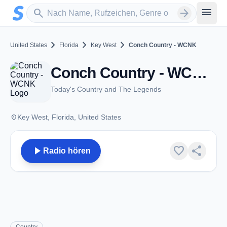
Zum Hauptinhalt springen
Sender suchen
menu
search
arrow_forward
chevron_right
chevron_right
chevron_right
United States
Florida
Key West
Conch Country - WCNK
Conch Country - WCNK - FM 98.7 - Key West, FL
Today's Country and The Legends
place
Key West, Florida, United States
play_arrow
favorite
share
Radio hören