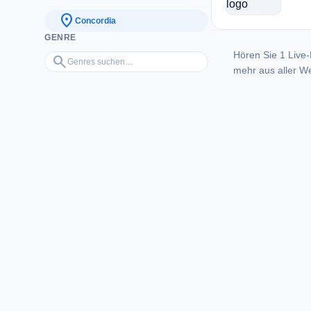
location_on
Concordia
GENRE
Hören Sie 1 Live-
Genres suchen…
search
mehr aus aller We