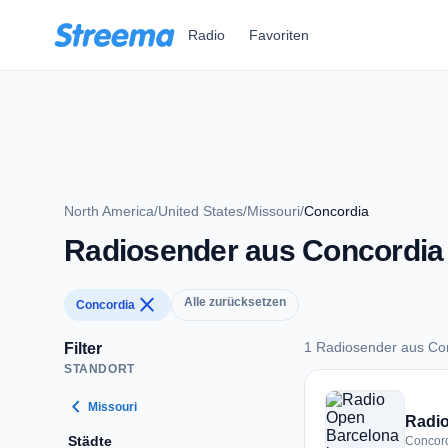
Zum Hauptinhalt springen
Radio
Favoriten
North America
/
United States
/
Missouri
/
Concordia
Radiosender aus Concordia
close
Alle zurücksetzen
Concordia
1 Radiosender aus Co
Filter
STANDORT
1 Radiosender aus 
chevron_left
Missouri
Radio
Städte
Concord