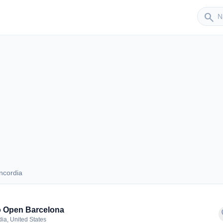
Sender
search
ncordia
Concordia
 Open Barcelona
f
ia, United States