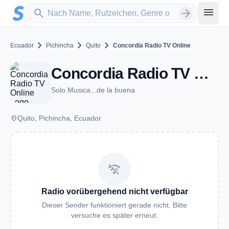
Zum Hauptinhalt springen
Sender suchen
menu
search
arrow_forward
chevron_right
chevron_right
chevron_right
Ecuador
Pichincha
Quito
Concordia Radio TV Online
Concordia Radio TV Online - Quito
Solo Musica...de la buena
place
Quito, Pichincha, Ecuador
wifi_off
Radio vorübergehend nicht verfügbar
Dieser Sender funktioniert gerade nicht. Bitte
versuche es später erneut.